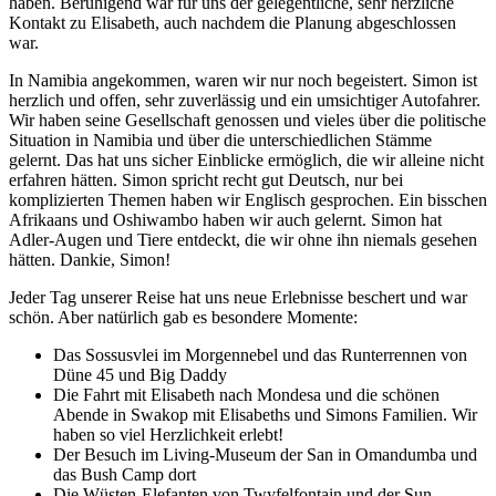
haben. Beruhigend war für uns der gelegentliche, sehr herzliche
Kontakt zu Elisabeth, auch nachdem die Planung abgeschlossen
war.
In Namibia angekommen, waren wir nur noch begeistert. Simon ist
herzlich und offen, sehr zuverlässig und ein umsichtiger Autofahrer.
Wir haben seine Gesellschaft genossen und vieles über die politische
Situation in Namibia und über die unterschiedlichen Stämme
gelernt. Das hat uns sicher Einblicke ermöglich, die wir alleine nicht
erfahren hätten. Simon spricht recht gut Deutsch, nur bei
komplizierten Themen haben wir Englisch gesprochen. Ein bisschen
Afrikaans und Oshiwambo haben wir auch gelernt. Simon hat
Adler-Augen und Tiere entdeckt, die wir ohne ihn niemals gesehen
hätten. Dankie, Simon!
Jeder Tag unserer Reise hat uns neue Erlebnisse beschert und war
schön. Aber natürlich gab es besondere Momente:
Das Sossusvlei im Morgennebel und das Runterrennen von
Düne 45 und Big Daddy
Die Fahrt mit Elisabeth nach Mondesa und die schönen
Abende in Swakop mit Elisabeths und Simons Familien. Wir
haben so viel Herzlichkeit erlebt!
Der Besuch im Living-Museum der San in Omandumba und
das Bush Camp dort
Die Wüsten-Elefanten von Twyfelfontain und der Sun-