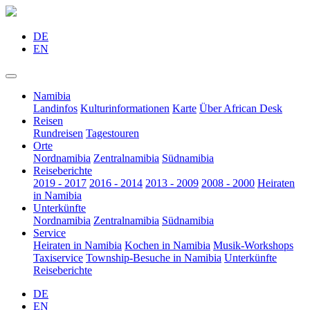
DE
EN
Namibia
Landinfos
Kulturinformationen
Karte
Über African Desk
Reisen
Rundreisen
Tagestouren
Orte
Nordnamibia
Zentralnamibia
Südnamibia
Reiseberichte
2019 - 2017
2016 - 2014
2013 - 2009
2008 - 2000
Heiraten
in Namibia
Unterkünfte
Nordnamibia
Zentralnamibia
Südnamibia
Service
Heiraten in Namibia
Kochen in Namibia
Musik-Workshops
Taxiservice
Township-Besuche in Namibia
Unterkünfte
Reiseberichte
DE
EN