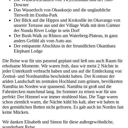
Downer
Das Wasserloch von Okaukuejo und die unglaubliche
Tierwelt im Etosha-Park
Der Blick auf die Hippos und Krokodile im Okavango von
unserer Terrasse aus und der Village Walk mit dem Gärtner
der Nunda River Lodge in sein Dorf
Der Bush-Walk zu Rhinos am Waterberg-Plateau, in ganz
anders Gefühl als vom Auto aus
Der entspannte Abschluss in der freundlichen Okambara
Elephant Lodge
Die Reise war für uns passend geplant und ließ uns auch Raum für
erholsame Momente. Wir waren froh, dass wir meist 2 Nächte in
jeder Unterkunft verbracht haben und uns auf die Entdeckung von
Zentral- und Nordnamibia beschränkt haben. Der Kontrast der
ariden Landschaft im zentralen Hochland zum grünen, bevölkerten
Namibia im Norden war spannend. Namibia ist groß und die
Fahrstrecken manchmal lang. Im Sommer zu reisen war für uns
perfekt: Der Himmel war immer strahlend blau. Die Tage waren
schon ziemlich warm, die Nächte kühl bis kalt, aber wir haben in
den gemütlichen Betten nicht gefroren. Es gab auch im Norden fast
keine Mücken.
Wir danken Elisabeth und Simon für diese außergewöhnliche,
wunderbare Reise.