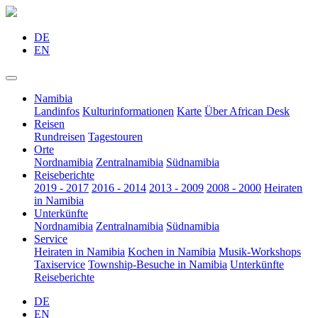
DE
EN
Namibia
Landinfos
Kulturinformationen
Karte
Über African Desk
Reisen
Rundreisen
Tagestouren
Orte
Nordnamibia
Zentralnamibia
Südnamibia
Reiseberichte
2019 - 2017
2016 - 2014
2013 - 2009
2008 - 2000
Heiraten
in Namibia
Unterkünfte
Nordnamibia
Zentralnamibia
Südnamibia
Service
Heiraten in Namibia
Kochen in Namibia
Musik-Workshops
Taxiservice
Township-Besuche in Namibia
Unterkünfte
Reiseberichte
DE
EN