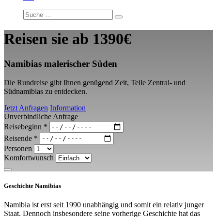
Reisen sie ab
1390€
Namibias malerischer Süden
Die Rundreise gibt Ihnen genügend Zeit, Teile Zentral- und
Südnamibias zu entdecken.
Jetzt Anfragen
Information
Unverbindliche Anfrage
Reisebeginn
*
Reisende
*
Personen
Komfortwunsch
Geschichte Namibias
Namibia ist erst seit 1990 unabhängig und somit ein relativ junger
Staat. Dennoch insbesondere seine vorherige Geschichte hat das