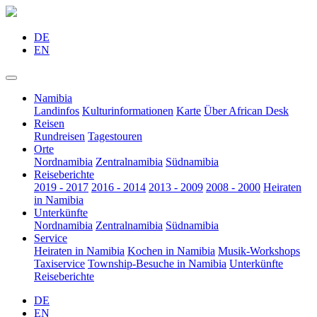
DE
EN
Namibia
Landinfos
Kulturinformationen
Karte
Über African Desk
Reisen
Rundreisen
Tagestouren
Orte
Nordnamibia
Zentralnamibia
Südnamibia
Reiseberichte
2019 - 2017
2016 - 2014
2013 - 2009
2008 - 2000
Heiraten
in Namibia
Unterkünfte
Nordnamibia
Zentralnamibia
Südnamibia
Service
Heiraten in Namibia
Kochen in Namibia
Musik-Workshops
Taxiservice
Township-Besuche in Namibia
Unterkünfte
Reiseberichte
DE
EN