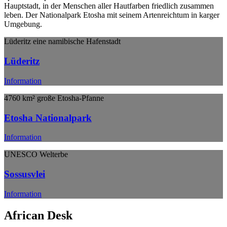
Hauptstadt, in der Menschen aller Hautfarben friedlich zusammen
leben. Der Nationalpark Etosha mit seinem Artenreichtum in karger
Umgebung.
Lüderitz eine namibische Hafenstadt
Lüderitz
Information
4760 km² große Etosha-Pfanne
Etosha Nationalpark
Information
UNESCO Welterbe
Sossusvlei
Information
African Desk