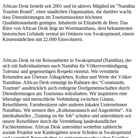
African Desk besteht seit 2001 und ist aktives Mitglied im "Namibia
Tourism Board", einer staatlichen Organisation, die darüber wacht,
dass Dienstleistungen im Tourismussektor höchsten
Qualitätsstandards genügen. Inhaberin ist Elizabeth de Beer. Das
Büro von African Desk liegt im Woermannhaus, dem bekanntesten
historischen Gebäude zentral im Ortskern von Swakopmund, einem
Küstenstädtchen mit 22.000 Einwohnern.
African Desk ist ein Reiseanbieter in Swakopmund (Namibia), der
sich mit Individualreisen nach Namibia für Völkerverständigung,
Toleranz und gegenseitigen Respekt einsetzt. Wir vermitteln
Reisenden aus Übersee Alltagsleben, Kultur und Werte der Völker
Namibias. African Desk ermutigt im Rahmen des “Community
Tourism“ ausdrücklich auch entlegene Dorfgemeinschaften durch
Dienstleistungen am Tourismus teilzuhaben. Wir inspirieren eine
lebendige und menschliche Verbindung zwischen Gästen,
Reiseführern, Farmbesitzern oder anderen lokalen Unternehmen
Namibias. Wir nennen dies „Kulturaustausch auf Augenhöhe“. Als
interkulturelles „Training on the Job“ schulen und unterstützen wir
unsere Reiseführer durch die Vermittlung landeskundlicher
Fachkenntnisse. African Desk unterstützt weiterhin zahlreiche
soziale Projekte wie Kindergärten sowie Schulen in Swakopmund
und vermittelt Patenschaften zu einkommensschwachen Familien.