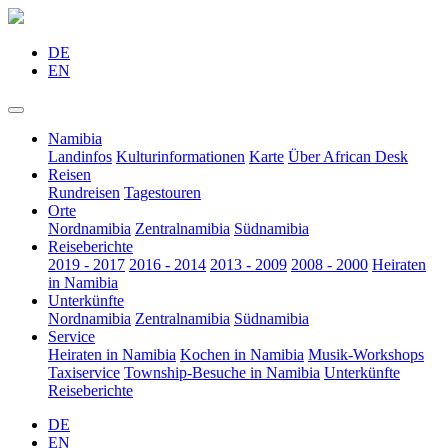
DE
EN
Namibia
Landinfos
Kulturinformationen
Karte
Über African Desk
Reisen
Rundreisen
Tagestouren
Orte
Nordnamibia
Zentralnamibia
Südnamibia
Reiseberichte
2019 - 2017
2016 - 2014
2013 - 2009
2008 - 2000
Heiraten
in Namibia
Unterkünfte
Nordnamibia
Zentralnamibia
Südnamibia
Service
Heiraten in Namibia
Kochen in Namibia
Musik-Workshops
Taxiservice
Township-Besuche in Namibia
Unterkünfte
Reiseberichte
DE
EN